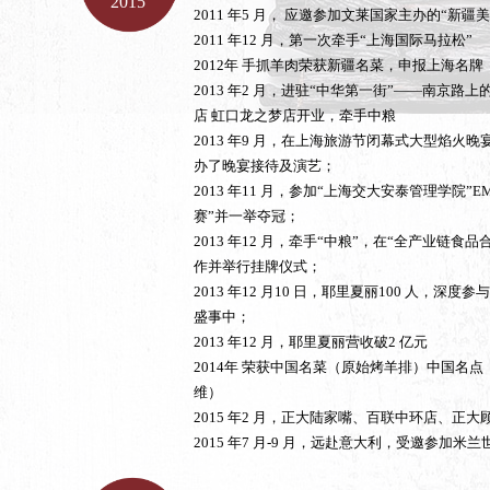
2015
2011 年5 月， 应邀参加文莱国家主办的“新疆
2011 年12 月，第一次牵手“上海国际马拉松”
2012年 手抓羊肉荣获新疆名菜，申报上海名牌
2013 年2 月，进驻“中华第一街”——南京路
店 虹口龙之梦店开业，牵手中粮
2013 年9 月，在上海旅游节闭幕式大型焰火晚
办了晚宴接待及演艺；
2013 年11 月，参加“上海交大安泰管理学院”
赛”并一举夺冠；
2013 年12 月，牵手“中粮”，在“全产业链食
作并举行挂牌仪式；
2013 年12 月10 日，耶里夏丽100 人，深度
盛事中；
2013 年12 月，耶里夏丽营收破2 亿元
2014年 荣获中国名菜（原始烤羊排）中国名
维）
2015 年2 月，正大陆家嘴、百联中环店、正大
2015 年7 月-9 月，远赴意大利，受邀参加米兰